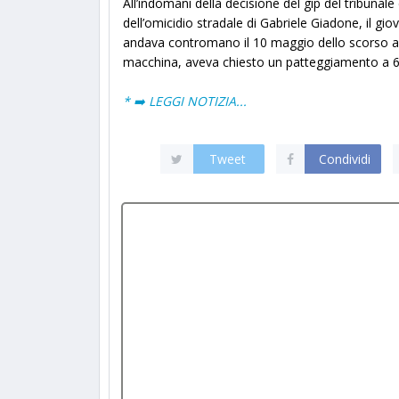
All’indomani della decisione del gip del tribunale
dell’omicidio stradale di Gabriele Giadone, il gi
andava contromano il 10 maggio dello scorso ann
macchina, aveva chiesto un patteggiamento a 6 
* ➡️ LEGGI NOTIZIA...
Tweet
Condividi