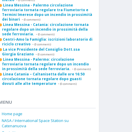
(0 commenti)
Linea Messina - Palermo circolazione
ferroviaria tornata regolare tra Fiumetorto e
Termini Imerese dopo un incendio in prossimità
dei binari
-
(0 commenti)
Linea Messina - Catania: circolazione tornata
regolare dopo un incendio in prossimità della
sede ferroviaria.
-
(0 commenti)
Centri-Amo la Famiglia: iscrizioni laboratorio di
riciclo creativo
-
(0 commenti)
La vice Presidente del Consiglio Dott.ssa
Giorgia Graziano
-
(0 commenti)
Linea Messina - Palermo: circolazione
ferroviaria tornata regolare dopo un incendio
in prossimità della sede ferroviaria.
-
(0 commenti)
Linea Catania – Caltanisetta dalle ore 16:50
circolazione tornata regolare dopo guasti
dovuti alle alte temperature
-
(0 commenti)
MENU
Home page
NASA / International Space Station su
Catenanuova