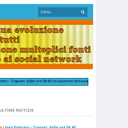
ani: dalle ore 08:40 circolazione ferroviaria tornata regolare in prossimit
ULTIME NOTIZIE
Linea Palermo – Trapani: dalle ore 08:40