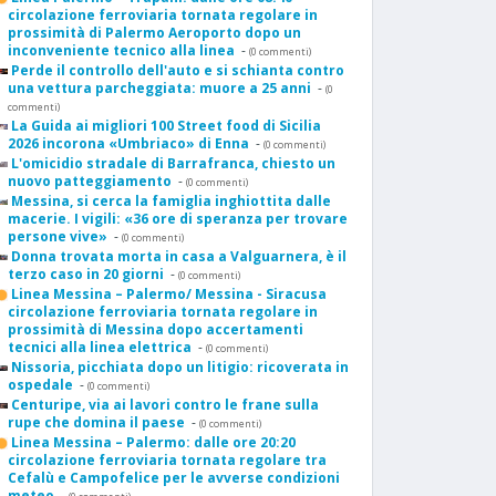
circolazione ferroviaria tornata regolare in
prossimità di Palermo Aeroporto dopo un
inconveniente tecnico alla linea
-
(0 commenti)
Perde il controllo dell'auto e si schianta contro
una vettura parcheggiata: muore a 25 anni
-
(0
commenti)
La Guida ai migliori 100 Street food di Sicilia
2026 incorona «Umbriaco» di Enna
-
(0 commenti)
L'omicidio stradale di Barrafranca, chiesto un
nuovo patteggiamento
-
(0 commenti)
Messina, si cerca la famiglia inghiottita dalle
macerie. I vigili: «36 ore di speranza per trovare
persone vive»
-
(0 commenti)
Donna trovata morta in casa a Valguarnera, è il
terzo caso in 20 giorni
-
(0 commenti)
Linea Messina – Palermo/ Messina - Siracusa
circolazione ferroviaria tornata regolare in
prossimità di Messina dopo accertamenti
tecnici alla linea elettrica
-
(0 commenti)
Nissoria, picchiata dopo un litigio: ricoverata in
ospedale
-
(0 commenti)
Centuripe, via ai lavori contro le frane sulla
rupe che domina il paese
-
(0 commenti)
Linea Messina – Palermo: dalle ore 20:20
circolazione ferroviaria tornata regolare tra
Cefalù e Campofelice per le avverse condizioni
meteo
-