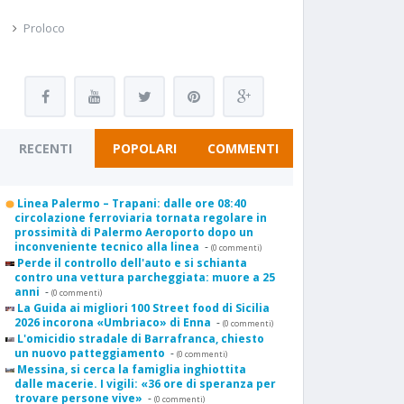
Proloco
RECENTI
POPOLARI
COMMENTI
Linea Palermo – Trapani: dalle ore 08:40
circolazione ferroviaria tornata regolare in
prossimità di Palermo Aeroporto dopo un
inconveniente tecnico alla linea
-
(0 commenti)
Perde il controllo dell'auto e si schianta
contro una vettura parcheggiata: muore a 25
anni
-
(0 commenti)
La Guida ai migliori 100 Street food di Sicilia
2026 incorona «Umbriaco» di Enna
-
(0 commenti)
L'omicidio stradale di Barrafranca, chiesto
un nuovo patteggiamento
-
(0 commenti)
Messina, si cerca la famiglia inghiottita
dalle macerie. I vigili: «36 ore di speranza per
trovare persone vive»
-
(0 commenti)