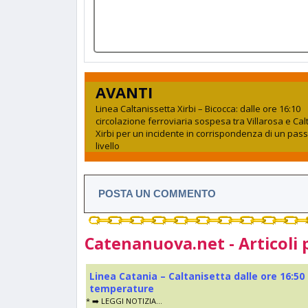
AVANTI
Linea Caltanissetta Xirbi – Bicocca: dalle ore 16:10
circolazione ferroviaria sospesa tra Villarosa e Cal
Xirbi per un incidente in corrispondenza di un pas
livello
POSTA UN COMMENTO
Catenanuova.net - Articoli 
Linea Catania – Caltanisetta dalle ore 16:50
temperature
* ➡️ LEGGI NOTIZIA...