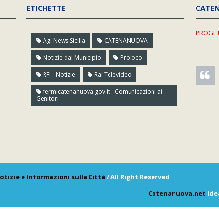
ETICHETTE
CATE
PROGET
Agi News Sicilia
CATENANUOVA
Notizie dal Municipio
Proloco
RFI - Notizie
Rai Televideo
fermicatenanuova.gov.it - Comunicazioni ai
Genitori
otizie e Informazioni sulla Città
/ All Right Reserved
Catenanuova.net
Ide