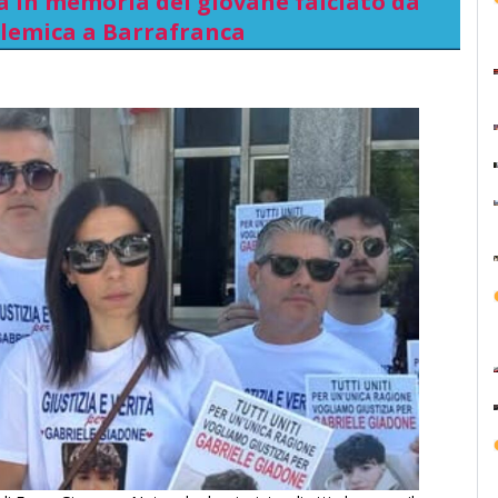
a in memoria del giovane falciato da
olemica a Barrafranca