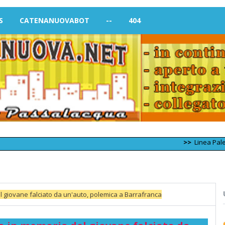
S
CATENANUOVABOT
--
404
>>
Linea Palermo – Trap
l giovane falciato da un'auto, polemica a Barrafranca