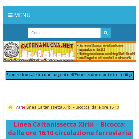
MENU
ontro frontale tra due furgoni nell'Ennese: due morti e tre feriti gravi
>>
L
Varie
Linea Caltanissetta Xirbi – Bicocca: dalle ore 16:10
circolazione ferroviaria sospesa tra Villarosa e Caltanisetta Xirbi per
Linea Caltanissetta Xirbi – Bicocca:
un incidente in corrispondenza di un passaggio a livello
dalle ore 16:10 circolazione ferroviaria