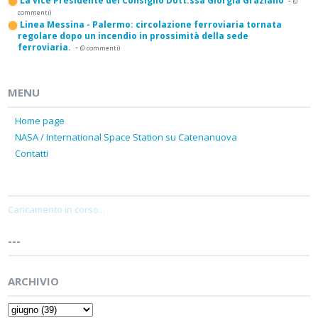
La vice Presidente del Consiglio Dott.ssa Giorgia Graziano
-
(0
commenti)
Linea Messina - Palermo: circolazione ferroviaria tornata
regolare dopo un incendio in prossimità della sede
ferroviaria.
-
(0 commenti)
MENU
Home page
NASA / International Space Station su Catenanuova
Contatti
Caricamento in corso...
---
ARCHIVIO