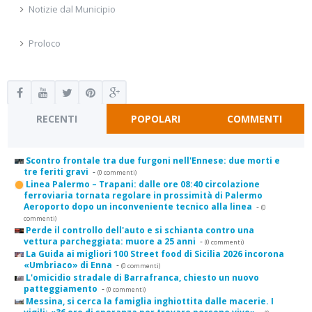
Notizie dal Municipio
Proloco
RECENTI
POPOLARI
COMMENTI
Scontro frontale tra due furgoni nell'Ennese: due morti e
tre feriti gravi
-
(0 commenti)
Linea Palermo – Trapani: dalle ore 08:40 circolazione
ferroviaria tornata regolare in prossimità di Palermo
Aeroporto dopo un inconveniente tecnico alla linea
-
(0
commenti)
Perde il controllo dell'auto e si schianta contro una
vettura parcheggiata: muore a 25 anni
-
(0 commenti)
La Guida ai migliori 100 Street food di Sicilia 2026 incorona
«Umbriaco» di Enna
-
(0 commenti)
L'omicidio stradale di Barrafranca, chiesto un nuovo
patteggiamento
-
(0 commenti)
Messina, si cerca la famiglia inghiottita dalle macerie. I