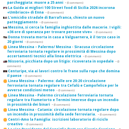
parcheggiata: muore a 25 anni
-
(0 commenti)
La Guida ai migliori 100 Street food di Sicilia 2026 incorona
«Umbriaco» di Enna
-
(0 commenti)
L'omicidio stradale di Barrafranca, chiesto un nuovo
patteggiamento
-
(0 commenti)
Messina, si cerca la famiglia inghiottita dalle macerie. I vigili:
«36 ore di speranza per trovare persone vive»
-
(0 commenti)
Donna trovata morta in casa a Valguarnera, è il terzo caso in
20 giorni
-
(0 commenti)
Linea Messina – Palermo/ Messina - Siracusa circolazione
ferroviaria tornata regolare in prossimità di Messina dopo
accertamenti tecnici alla linea elettrica
-
(0 commenti)
Nissoria, picchiata dopo un litigio: ricoverata in ospedale
-
(0
commenti)
Centuripe, via ai lavori contro le frane sulla rupe che domina
il paese
-
(0 commenti)
Linea Messina – Palermo: dalle ore 20:20 circolazione
ferroviaria tornata regolare tra Cefalù e Campofelice per le
avverse condizioni meteo
-
(0 commenti)
Linea Messina - Palermo circolazione ferroviaria tornata
regolare tra Fiumetorto e Termini Imerese dopo un incendio
in prossimità dei binari
-
(0 commenti)
Linea Messina - Catania: circolazione tornata regolare dopo
un incendio in prossimità della sede ferroviaria.
-
(0 commenti)
Centri-Amo la Famiglia: iscrizioni laboratorio di riciclo
creativo
-
(0 commenti)