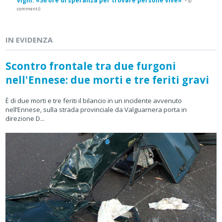
vigili: «36 ore di speranza per trovare persone vive»
-
(0
commenti)
IN EVIDENZA
Scontro frontale tra due furgoni
nell'Ennese: due morti e tre feriti gravi
È di due morti e tre feriti il bilancio in un incidente avvenuto
nell’Ennese, sulla strada provinciale da Valguarnera porta in
direzione D...