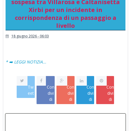
sospesa tra Villarosa e Caltanisetta
Xirbi per un incidente in
corrispondenza di un passaggio a
livello
18 giugno 2026 - 06:03
* ➡️ LEGGI NOTIZIA...
Tw
Con
Con
Con
Con
eet
divi
divi
divi
divi
di
di
di
di