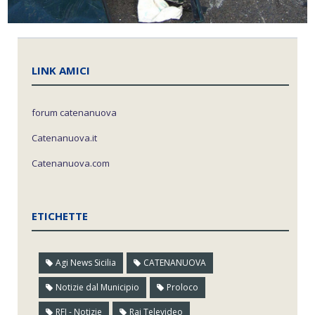
LINK AMICI
forum catenanuova
Catenanuova.it
Catenanuova.com
ETICHETTE
Agi News Sicilia
CATENANUOVA
Notizie dal Municipio
Proloco
RFI - Notizie
Rai Televideo